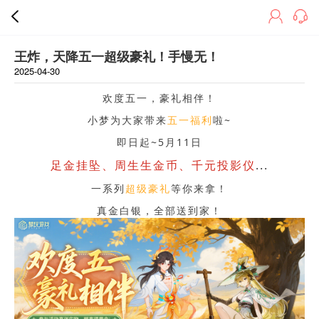
王炸，天降五一超级豪礼！手慢无！
2025-04-30
欢度五一，豪礼相伴！
小梦为大家带来
五一福利
啦~
即日起~5月11日
足金挂坠、周生生金币、千元投影仪
...
一系列
超级豪礼
等你来拿！
真金白银，全部送到家！