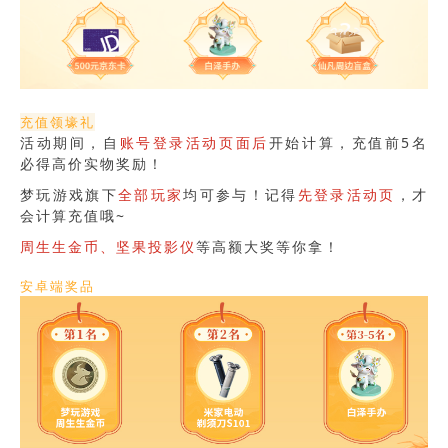
充值领壕礼
活动期间，自
账号登录活动页面后
开始计算，充值前5名
必得高价实物奖励！
梦玩游戏旗下
全部玩家
均可参与！记得
先登录活动页
，才
会计算充值哦~
周生生金币、坚果投影仪
等高额大奖等你拿！
安卓端奖品