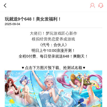
玩就送9个648！美女发福利！
2025-09-04
大佬们！梦玩游戏匠心新作
模拟经营类恋爱养成游戏
《代号：合伙人》
明日上午10:00
浪漫开测！
全程0付费、每日登录就送648！
爽翻天！
▼点击下方图片预下载、抢测试名额▼