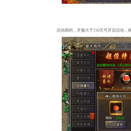
活动期间，开服大于
1
50
天可开启活动，