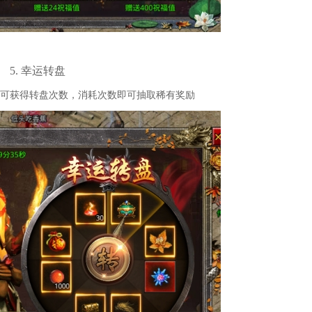
5. 幸运转盘
可获得转盘次数，消耗次数即可抽取稀有奖励