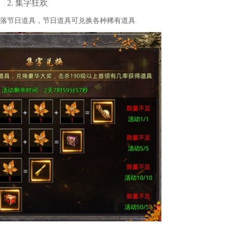
2. 集字狂欢
落节日道具，节日道具可兑换各种稀有道具