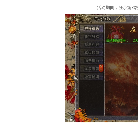
活动期间，登录游戏