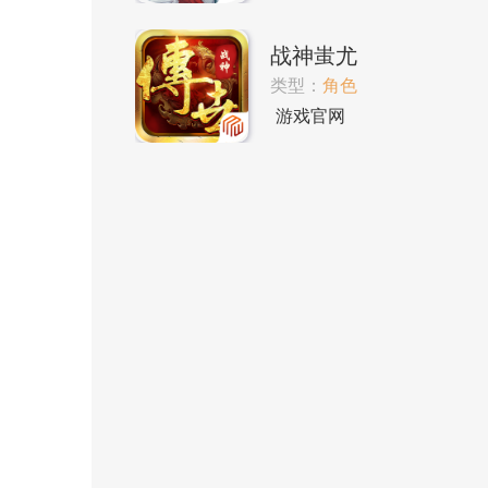
战神蚩尤
类型：
角色
游戏官网