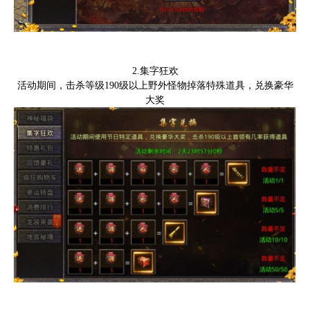
2
.集字狂欢
活动期间，
击杀等级
190级以上野外怪物掉落特殊道具，兑换豪华
大奖