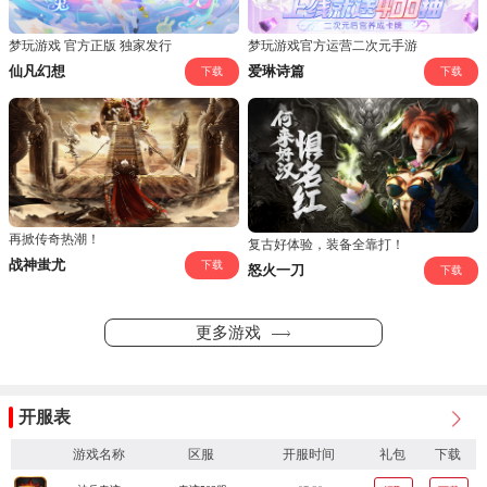
梦玩游戏 官方正版 独家发行
梦玩游戏官方运营二次元手游
仙凡幻想
爱琳诗篇
下载
下载
再掀传奇热潮！
复古好体验，装备全靠打！
战神蚩尤
下载
怒火一刀
下载
更多游戏
开服表
游戏名称
区服
开服时间
礼包
下载