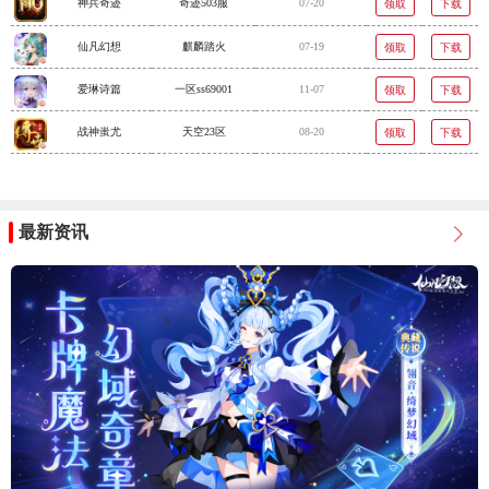
神兵奇迹
奇迹503服
07-20
领取
下载
仙凡幻想
麒麟踏火
07-19
领取
下载
爱琳诗篇
一区ss69001
11-07
领取
下载
战神蚩尤
天空23区
08-20
领取
下载
最新资讯