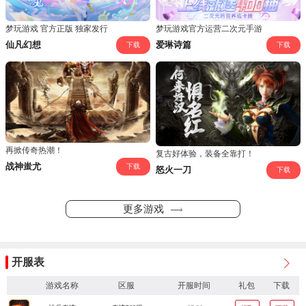
梦玩游戏 官方正版 独家发行
梦玩游戏官方运营二次元手游
仙凡幻想
爱琳诗篇
下载
下载
再掀传奇热潮！
复古好体验，装备全靠打！
战神蚩尤
下载
怒火一刀
下载
更多游戏
开服表
游戏名称
区服
开服时间
礼包
下载