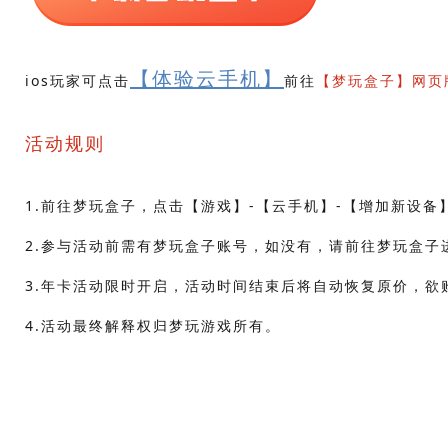
【体验云手机】
ios玩家可点击
前往
【梦玩盒子】网页
活动规则
1.前往梦玩盒子，点击【游戏】-【云手机】-【增加新设备
2.参与活动前需有梦玩盒子账号，如没有，请前往梦玩盒子
3.年卡活动限时开启，活动时间结束后将自动恢复原价，欲
4.活动最终解释权归梦玩游戏所有。