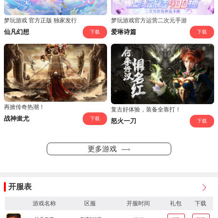
梦玩游戏 官方正版 独家发行
梦玩游戏官方运营二次元手游
仙凡幻想
爱琳诗篇
下载
下载
再掀传奇热潮！
复古好体验，装备全靠打！
战神蚩尤
下载
怒火一刀
下载
更多游戏
开服表
游戏名称
区服
开服时间
礼包
下载