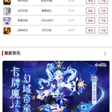
神兵奇迹
奇迹503服
07-20
领取
下载
仙凡幻想
麒麟踏火
07-19
领取
下载
爱琳诗篇
一区ss69001
11-07
领取
下载
战神蚩尤
天空23区
08-20
领取
下载
最新资讯