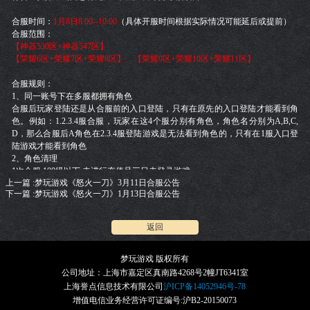
合服时间：
1月8日8:00--10:00
（具体开服时间根据实际情况可能延后或提前）
合服范围：
【神器530区+神器547区】
【荣耀6区+荣耀7区+荣耀8区】、【荣耀9区+荣耀10区+荣耀11区】
合服规则：
1、同一账号下在多服都拥有角色
合服后玩家登陆还是从合服前的入口登陆，只有在原先的入口登陆才能看到角
色。例如：1.2.3.4服合服，玩家在这4个服分别有角色，角色名分别为A,B,C,
D，那么合服后A角色在2.3.4服登陆游戏是无法看到角色的，只有在1服入口登
陆游戏才能看到角色
2、角色清理
1次合服 100级以下 未进行充值且三日未登录游戏
上一篇 :梦玩游戏《怒火一刀》3月11日合服公告
2次合服以后 150级以下 充值不足10元且七日未登录游戏
下一篇 :梦玩游戏《怒火一刀》1月13日合服公告
3次合服以后 200级以下 充值不足30元且七日未登录游戏
4次合服以后 220级以下 充值不足50元且七日未登录游戏
5次合服以后 230级以下 充值不足70元且七日未登录游戏
返回
6次合服以后 250级以下 充值不足100元且7日未登陆游戏
以上条件同时满足时，该角色信息删除
3、角色名相同处理
梦玩游戏 版权所有
合服后角色名字保持与合服前一致，如果遇到角色名重复，将在合服后，被合
公司地址：上海市嘉定区真南路4268号2幢JT6341室
服的角色上加数字标识。例如S1和S2要进行合服，S1合服前有个玩家的角色名
上海誉点信息技术有限公司
沪ICP备14052946号-78
为“千里马”,S2合并之前也有个玩家角色名为“千里马”,合并后将在S2的玩家角色
增值电信业务经营许可证编号:沪B2-20150073
名上加服务器标识，合服后2个玩家的角色名字分别为S1.千里马,S2.千里马