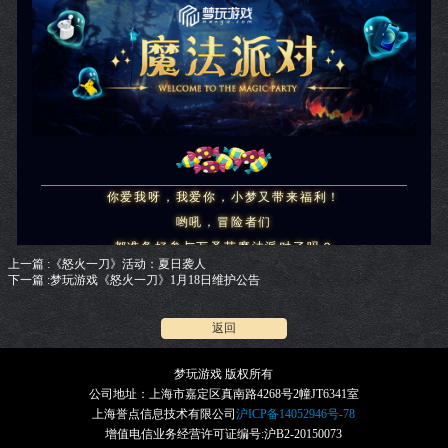
你爱我呀，我爱你，小梦又带来福利！
哟吼，冒险者们
都准备好参与万圣节魔法派对了吗？
上一篇 :《怒火一刀》活动：夏日袭人
在正式开启派对之前
下一篇 :梦玩游戏《怒火一刀》1月18日维护公告
小梦还特别定制了一波惊喜大礼
准备在今天送给大家，快来一起看看叭
！
返回
梦玩游戏 版权所有
公司地址：上海市嘉定区真南路4268号2幢JT6341室
上海誉点信息技术有限公司
沪ICP备14052946号-78
增值电信业务经营许可证编号:沪B2-20150073