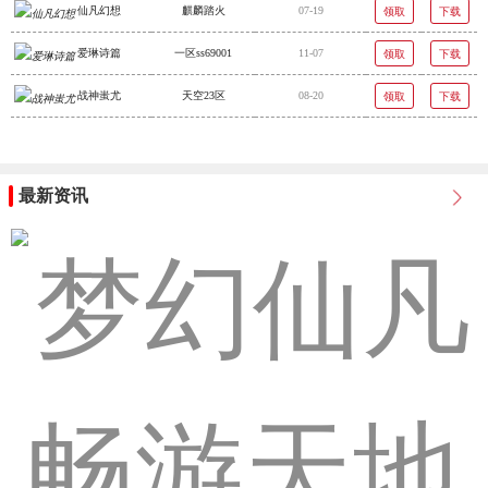
仙凡幻想
麒麟踏火
07-19
领取
下载
爱琳诗篇
一区ss69001
11-07
领取
下载
战神蚩尤
天空23区
08-20
领取
下载
最新资讯