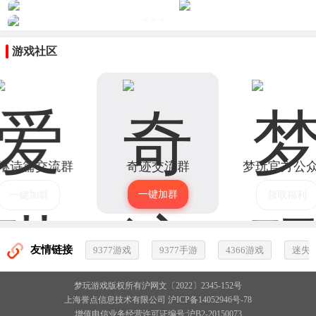
游戏社区
琳诗篇交流群
奇迹交流群
梦玩官方公
一键加群
一键加群
领取福利
友情链接
9377游戏
9377手游
4366游戏
迷失
梦玩游戏
版权所有
沪网文〔2022〕2345-152号
上海誉点信息技术有限公司
沪ICP备14052946号-78
增值电信业务经营许可证编号:沪B2-20150073