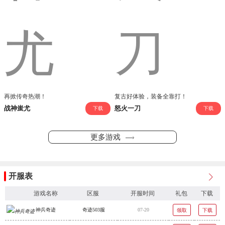
再掀传奇热潮！
复古好体验，装备全靠打！
战神蚩尤
怒火一刀
下载
下载
更多游戏
开服表
游戏名称
区服
开服时间
礼包
下载
神兵奇迹
奇迹503服
07-20
领取
下载