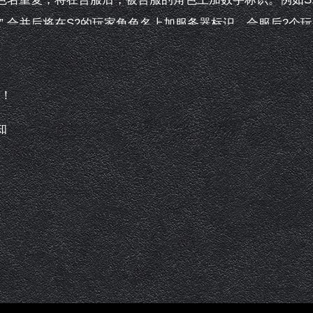
马”,合并后将在S2的玩家角色名上加服务器标识，合服后2个玩家
服后玩家的信息，重新进行排行。
奇！
于5人的在合服后自动解散，其他行会自动保留到合服后；行
知
2要进行合服，S1合服前有个行会名为“传奇世界”,S2合并
战、结盟状态；重置行会的地宫状态
≥15天的删除
均可进行攻沙；装备首爆次数、装备领取次数，根据主服剩