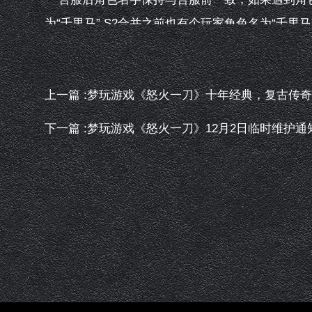
为“千里马”,S2合并之前也有个玩家角色名为“千里
4、排行榜信息
合服后所有排行榜信息将清空重置，排行根据合
5、社交
上一篇 :梦玩游戏《怒火一刀》十年经典，复古传
合服后所有玩家的好友、黑名单保留；行会成员少
下一篇 :梦玩游戏《怒火一刀》12月2日临时维护通
名称有相同的，在行会名称前面加识别号。例如S1和S
分别为S1.传奇世界,S2.传奇世界；重置行会宣
6、邮件
无附件的接收时间≥3天的删除，有附件的接收时间
7、拍卖行
合服时，拍卖行数据不作处理
8、活动
合服后沙巴克归属清空，合服后的第3天所有行会