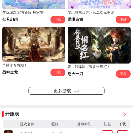
梦玩游戏 官方正版 独家发行
梦玩游戏官方运营二次元手游
仙凡幻想
爱琳诗篇
下载
下载
再掀传奇热潮！
复古好体验，装备全靠打！
战神蚩尤
下载
怒火一刀
下载
更多游戏
开服表
游戏名称
区服
开服时间
礼包
下载