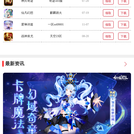
神兵奇迹
奇迹503服
07-20
领取
下载
仙凡幻想
麒麟踏火
07-19
领取
下载
爱琳诗篇
一区ss69001
11-07
领取
下载
战神蚩尤
天空23区
08-20
领取
下载
最新资讯