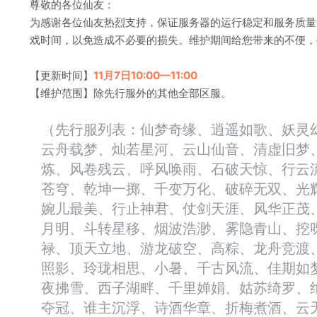
尊敬的各位仙友：
为感谢各位仙友热烈支持，保证服务器的运行稳定和服务质量
戏时间，以免造成不必要的损失。维护期间给您带来的不便，
【更新时间】
11月7日10:00—11:00
【维护范围】除先行服外的其他全部区服。
（先行服列表：仙梦奇缘、逍遥如歌、妖灵
云舟载梦、灿若星河、云山仙音、清虚旧梦
炼、风卷残云、呼风唤雨、石破天惊、行云
苍穹、乾坤一掷、千变万化、破碎无双、光
婉儿最美、行止神君、仗剑天涯、风华正茂
月明、斗转星移、烟波浩渺、雾隐青山、挖
禄、顶天立地、游龙破空、高粽、龙舟竞渡
照影、玲珑相思、小暑、千古风流、佳期如
夜拂雪、西子湖畔、千里婵娟、姑苏绮罗、
夺冠、谁主沉浮、诗酒华章、折梅煮酒、云