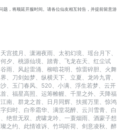
殊问题，将顺延开服时间。请各位仙友相互转告，并提前留意游
、天宫揽月、潇湘夜雨、太初幻境、瑶台月下、
夕何夕、桃源仙境、踏青、飞龙在天、红尘试
、谷雨、风起雷涌、柳暗花明、惊雷碎胆、火舞
三界、刀剑如梦、纵横天下、立夏、龙吟九霄、
沙、玉门春风、520、小满、浮生若梦、云开
见首、福星高照、运筹帷幄、千里之外、天降福
雨江南、群龙之首、日月同辉、扶摇万里、惊鸿
燕字归时、白帝霜华、满堂花醉、云川雪青、白
马、绝世无双、虎啸龙吟、一蓑烟雨、酒蒙子想
璀璨之约、此情谁诉、竹坞听荷、剑意凌秋、醉