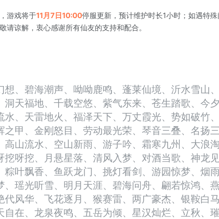
，游戏将于
11月7日10:00
停服更新，预计维护时长1小时；如遇特
敬请谅解，衷心感谢所有仙友的支持和配合。
幻想、碧海潮声、呦呦鹿鸣、蓬莱仙境、沂水雪山
、洞天福地、千载空悠、紫气东来、苍生踏歌、今
流水、天雷地火、福泽天下、万丈霞光、势如破竹
辉之甲、金刚怒目、劳动最光荣、琴音三叠、名扬
、高山流水、空山新雨、游子吟、霜寒九州、大浪淘
呀挖呀挖、月悬星落、清风入梦、对酒当歌、神龙
、粽叶飘香、鱼跃龙门、挑灯看剑、游园惊梦、烟
梦、瑶光听雪、明月天涯、碧海问舟、翩若惊鸿、
绝代风华、飞花逐月、猴赛雷、两广豪杰、银鞍白
天自在、龙泉夜鸣、五岳为倾、星汉灿烂、立秋、