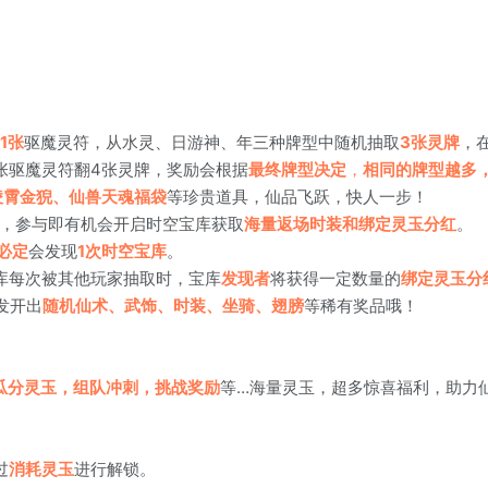
1张
驱魔灵符，从水灵、日游神、年三种牌型中随机抽取
3张灵牌
，
张驱魔灵符翻4张灵牌，奖励会根据
最终牌型决定
，
相同的牌型越多
凌霄金猊、仙兽天魂福袋
等珍贵道具，仙品飞跃，快人一步！
，参与即有机会开启时空宝库获取
海量返场时装和绑定灵玉分红
。
必定
会发现
1次时空宝库
。
库每次被其他玩家抽取时，宝库
发现者
将获得一定数量的
绑定灵玉分
发开出
随机仙术、武饰、时装、坐骑、翅膀
等稀有奖品哦！
瓜分灵玉，组队冲刺，挑战奖励
等…海量灵玉，超多惊喜福利，助力
过
消耗灵玉
进行解锁。