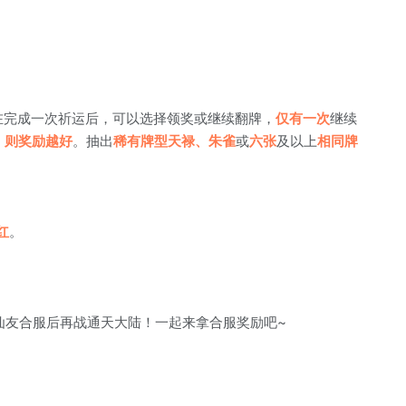
在完成一次祈运后，可以选择领奖或继续翻牌，
仅有一次
继续
，则奖励越好
。抽出
稀有牌型天禄、朱雀
或
六张
及以上
相同牌
红
。
仙友合服后再战通天大陆！一起来拿合服奖励吧~