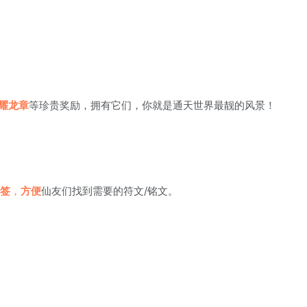
天耀龙章
等珍贵奖励，拥有它们，你就是通天世界最靓的风景！
标签
，
方便
仙友们找到需要的符文/铭文。