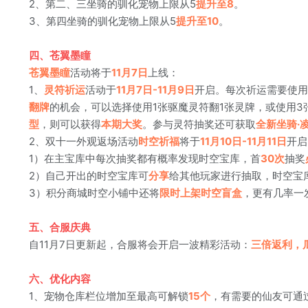
2、第二、三坐骑的驯化宠物上限从5
提升至8
。
3、第四坐骑的驯化宠物上限从5
提升至10
。
四、苍翼墨瞳
苍翼墨瞳
活动将于
11月7日
上线：
1、
灵符祈运
活动于
11月7日-11月9日
开启。每次祈运需要使用
翻牌
的机会，可以选择使用1张驱魔灵符翻1张灵牌，或使用3
型
，则可以获得
本期大奖
。参与灵符抽奖还可获取
全新坐骑·
2、双十一外观返场活动
时空祈福
将于
11月10日-11月11日
开启
1）在主宝库中每次抽奖都有概率发现时空宝库，首
30次
抽奖
2）自己开出的时空宝库可
分享
给其他玩家进行抽取，时空宝
3）积分商城时空小铺中还将
限时上架时空盲盒
，更有几率一
五、合服庆典
自11月7日更新起，合服将会开启一波精彩活动：
三倍返利，
六、优化内容
1、宠物仓库栏位增加至最高可解锁
15个
，有需要的仙友可通