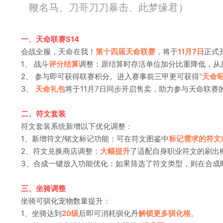
鞭名马、刀哥刀刀暴击、此梦缘君）
一、天命联赛S14
会战全服，天命在我！
第十四届天命联赛
，将于
11月7日
正式
1、 战斗
评分结算
调整：原结算时存活单位加分比重降低，从原
2、 参与即可获得联赛积分。进入赛事前三甲更可获得
“天命
3、
天命礼包
将于11月7日同步开启售卖，助力参与天命联赛
二、符文套装
符文套装系统新增以下优化调整：
1、新增符文/铭文标记功能：可在符文图鉴中
标记需求的符文
2、符文兑换商店调整：
大幅提升
了适配自身职业符文的刷出
3、合成一键放入功能优化：如果筛选了符文类型，则在合成时
三、坐骑调整
坐骑可驯化宠物数量提升：
1、坐骑达到
20级
后即可消耗驯化丹
解锁更多驯化格
。