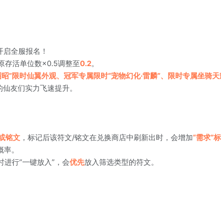
开启全服报名！
存活单位数×0.5调整至
0.2
。
昭昭”限时仙翼外观、冠军专属限时“宠物幻化·雷麟”、限时专属坐骑
的仙友们实力飞速提升。
或铭文
，标记后该符文/铭文在兑换商店中刷新出时，会增加
“需求”
概率。
进行“一键放入”，会
优先
放入筛选类型的符文。