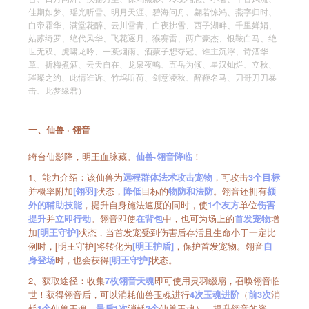
佳期如梦、瑶光听雪、明月天涯、碧海问舟、翩若惊鸿、燕字归时、
白帝霜华、满堂花醉、云川雪青、白夜拂雪、西子湖畔、千里婵娟、
姑苏绮罗、绝代风华、飞花逐月、猴赛雷、两广豪杰、银鞍白马、绝
世无双、虎啸龙吟、一蓑烟雨、酒蒙子想夺冠、谁主沉浮、诗酒华
章、折梅煮酒、云天自在、龙泉夜鸣、五岳为倾、星汉灿烂、立秋、
璀璨之约、此情谁诉、竹坞听荷、剑意凌秋、醉鞭名马、刀哥刀刀暴
击、此梦缘君）
一、仙兽 · 翎音
绮台仙影降，明王血脉藏。
！
仙兽·翎音降临
1、能力介绍：该仙兽为
，可攻击
远程群体法术攻击宠物
3个目标
并概率附加
状态，
目标的
。翎音还拥有
[翎羽]
降低
物防和法防
额
，提升自身施法速度的同时，使
单位
外的辅助技能
1个友方
伤害
并
。翎音即使
中，也可为场上的
增
提升
立即行动
在背包
首发宠物
加
状态，当首发宠受到伤害后存活且生命小于一定比
[明王守护]
例时，[明王守护]将转化为
，保护首发宠物。翎音
[明王护盾]
自
时，也会获得
状态。
身登场
[明王守护]
2、获取途径：收集
即可使用灵羽缀扇，召唤翎音临
7枚翎音天魂
世！获得翎音后，可以消耗仙兽玉魂进行
（
消
4次玉魂进阶
前3次
耗
仙兽玉魂，
消耗
仙兽玉魂），提升翎音的资
1个
最后1次
2个