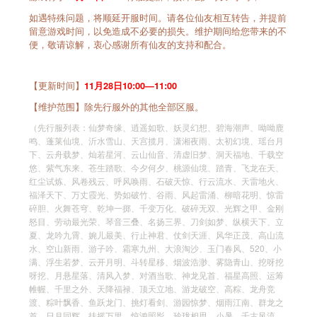
如遇特殊问题，将顺延开服时间。请各位仙友相互转告，并提前
留意游戏时间，以免造成不必要的损失。维护期间给您带来的不
便，敬请谅解，衷心感谢所有仙友的支持和配合。
【更新时间】
11月28日10:00—11:00
【维护范围】除先行服外的其他全部区服。
（先行服列表：仙梦奇缘、逍遥如歌、妖灵幻想、碧海潮声、呦呦鹿
鸣、蓬莱仙境、沂水雪山、天宫揽月、潇湘夜雨、太初幻境、瑶台月
下、云舟载梦、灿若星河、云山仙音、清虚旧梦、洞天福地、千载空
悠、紫气东来、苍生踏歌、今夕何夕、桃源仙境、踏青、飞龙在天、
红尘试炼、风卷残云、呼风唤雨、石破天惊、行云流水、天雷地火、
福泽天下、万丈霞光、势如破竹、谷雨、风起雷涌、柳暗花明、惊雷
碎胆、火舞苍穹、乾坤一掷、千变万化、破碎无双、光辉之甲、金刚
怒目、劳动最光荣、琴音三叠、名扬三界、刀剑如梦、纵横天下、立
夏、龙吟九霄、婉儿最美、行止神君、仗剑天涯、风华正茂、高山流
水、空山新雨、游子吟、霜寒九州、大浪淘沙、玉门春风、520、小
满、浮生若梦、云开月明、斗转星移、烟波浩渺、雾隐青山、挖呀挖
呀挖、月悬星落、清风入梦、对酒当歌、神龙见首、福星高照、运筹
帷幄、千里之外、天降福禄、顶天立地、游龙破空、高粽、龙舟竞
渡、粽叶飘香、鱼跃龙门、挑灯看剑、游园惊梦、烟雨江南、群龙之
首、日月同辉、扶摇万里、惊鸿照影、玲珑相思、小暑、千古风流、