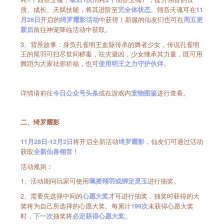
质、成长、天赋技能，将其进阶至
。翎音天魂可在
完全体状态
11
开启的
中获得！新服的仙友们也可在
月28日
绮罗耀影活动
周五更
前往神宠降临活动中获取。
新后
3、背景故事：身负孔雀明王血脉传承的舞者少女，传说孔雀明
王的尾羽可扫尽世间秽毒，祛灾避凶，少女继承其力量，既可用
舞蹈为大家祛邪祈福，也可
。
使用明
王之力守护伙伴
详情请前往
或在游戏内
进行查看。
今日公众号头条
宠物图鉴
二、绮罗耀影
将开启全新活动
，仙友们可通过活动
11月28日-12月2日
绮罗耀影
获取
！
全新仙兽翎音
活动规则：
1、活动期间玩家可使用
进行抽奖。
珮摇翎羽或绑定灵玉
2、需要先选择中间的
才可进行抽奖，抽奖时获得的大
心愿大奖
奖将为自己所选择的心愿大奖。每累计
未获得心愿大奖
199次
时，
抽奖将
。
下一次
必定获得心愿大奖