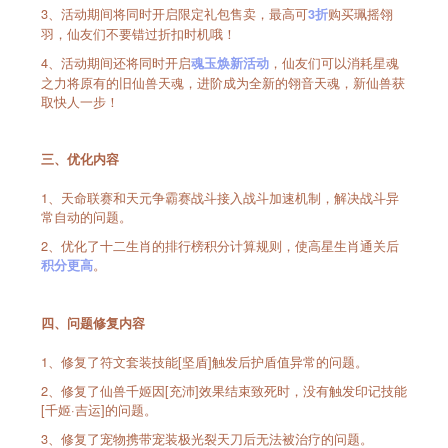
3、活动期间将同时开启限定礼包售卖，最高可
购买珮摇翎
3折
羽，仙友们不要错过折扣时机哦！
4、活动期间还将同时开启
，仙友们可以消耗星魂
魂玉焕新活动
之力将原有的旧仙兽天魂，进阶成为全新的翎音天魂，新仙兽获
取快人一步！
三、优化内容
1、天命联赛和天元争霸赛战斗接入战斗加速机制，解决战斗异
常自动的问题。
2、优化了十二生肖的排行榜积分计算规则，使高星生肖通关后
。
积分更高
四、问题修复内容
1、修复了符文套装技能[坚盾]触发后护盾值异常的问题。
2、修复了仙兽千姬因[充沛]效果结束致死时，没有触发印记技能
[千姬·吉运]的问题。
3、修复了宠物携带宠装极光裂天刀后无法被治疗的问题。