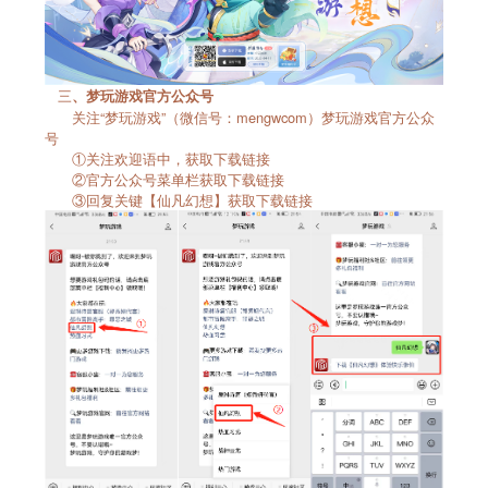
三
、梦玩游戏官方公众号
关注“梦玩游戏”（微信号：mengwcom）梦玩游戏官方公众
号
①关注欢迎语中，获取下载链接
②官方公众号菜单栏获取下载链接
③回复关键【仙凡幻想】获取下载链接