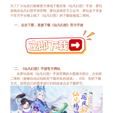
为了广大仙友们能够更方便地下载安装《仙凡幻想》手游，梦玩
游戏在仙凡幻想手游官网、梦玩游戏官方公众号、梦玩盒子等多
个官方平台都上线了《仙凡幻想》的下载链接或二维码。
一、点击下图，直接下载《仙凡幻想》官方手游
二、《仙凡幻想》手游官方网站
在梦玩游戏《仙凡幻想》手游官网的大图展示部分，分别有
二维码（能够自动识别机型下载对应的游戏）、iOS、安的下载
方式，按照自己的需求进行扫码或者点击下载即可。