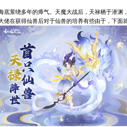
海底萦绕多年的瘴气。天魔大战后，天禄栖于潜渊
大佬在获得仙兽后对于仙兽的培养有些由于，下面