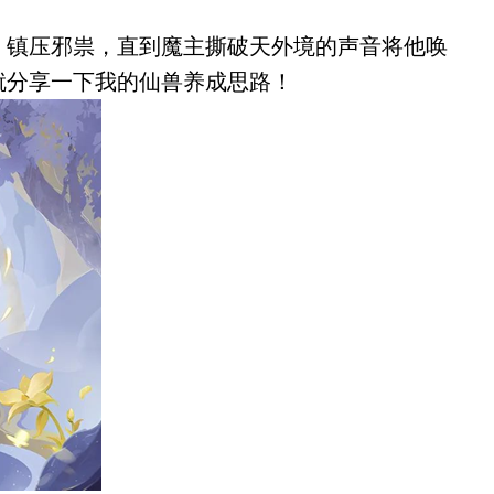
，镇压邪祟，直到魔主撕破天外境的声音将他唤
就分享一下我的仙兽养成思路！