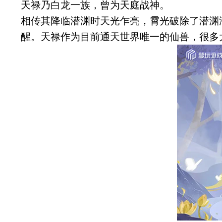
天禄乃白龙一族，曾为天庭战神。
相传其降临潜渊时天光乍亮，霄光破除了潜渊
醒。天禄作为目前通天世界唯一的仙兽，很多