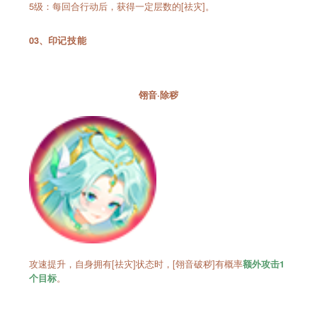
5级：每回合行动后，获得一定层数的[祛灾]。
03、
印记技能
翎音·除秽
攻速提升，自身拥有[祛灾]状态时，[翎音破秽]有概率
额外攻击1
。
个
目标