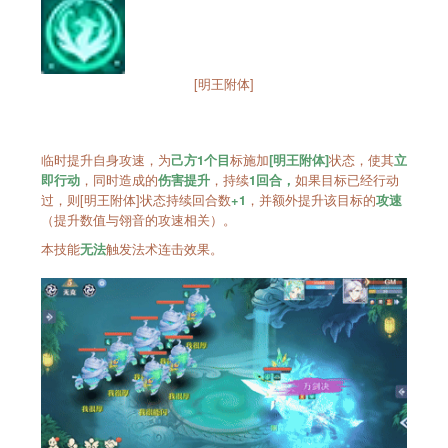
[明王附体]
临时提升自身攻速，为
标施加
状态，使其
己方1个目
[明王附体]
立
，同时造成的
，持续
如果目标已经行动
即行动
伤害提升
1回合，
过，则[明王附体]状态持续回合数
，并额外提升该目标的
+1
攻速
（提升数值与翎音的攻速相关）。
本技能
触发法术连击效果。
无法