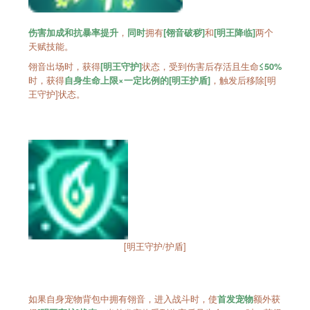
，
拥有
和
两个
伤害加成和抗暴率提升
同时
[翎音破秽]
[明王降临]
天赋技能。
翎音出场时，获得
状态，受到伤害后存活且生命
[明王守护]
≤50%
时，获得
，触发后移除[明
自身生命上限×一定比例的[明王护盾]
王守护]状态。
[明王守护/护盾]
如果自身宠物背包中拥有翎音，进入战斗时，使
额外获
首发宠物