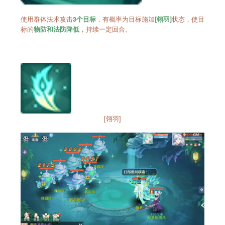
使用群体法术攻击
，有概率为目标施加
状态，使目
3个目标
[翎羽]
标的
，持续一定回合。
物防和法防降低
[翎羽]