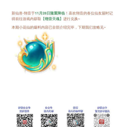
新仙兽-翎音于
！喜欢翎音的各位仙友届时记
11月28
日隆重降临
得前往游戏内获取
进行兑换~
【翎音天魂】
本期小花仙的爆料内容已全部介绍完毕，下期我们攻略见~