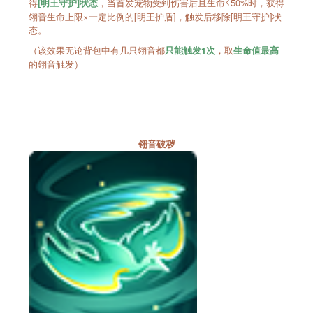
得
，当首发宠物受到伤害后且生命≤50%时，获得
[明王守护]状态
翎音生命上限×一定比例的[明王护盾]，触发后移除[明王守护]状
态。
（该效果无论背包中有几只翎音都
，取
只能触发1次
生命值最高
的翎音触发）
翎音破秽