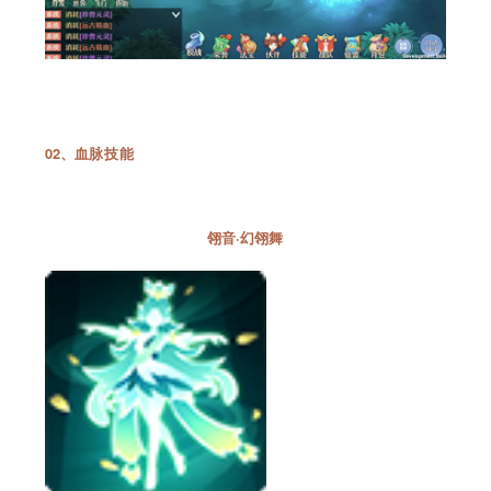
02、
血脉技能
翎音·幻翎舞