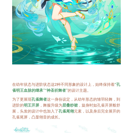
在幼年状态与进阶状态这2种不同形象的设计上，始终保持着
“孔
的设计主题。
雀明王血脉的继承”
“神圣祈舞者”
为了更展现
这一身份设定，从幼年形态的雏羽轻舞，到
孔雀舞者
进阶的
，舞服升级为
，旋身时如孔雀开屏般舒
明王开屏
层叠纱裙
展，头发的设计中也加入了
元素，以及身后完全展开的
孔雀尾翎
孔雀尾屏，凸显翎音的成长。