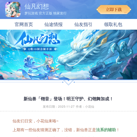
仙凡幻想
梦玩游戏 官方正版 独家发行
官网首页
仙途情报
仙友指引
领取礼包
新仙兽「翎音」登场！明王守护、幻翎舞加成！
发布日期：2025-11-27
作者：小花仙
仙友们日安，小花仙来咯~
上期有一些仙友猜测正确了，没错，新仙兽正是
！
法系的辅助