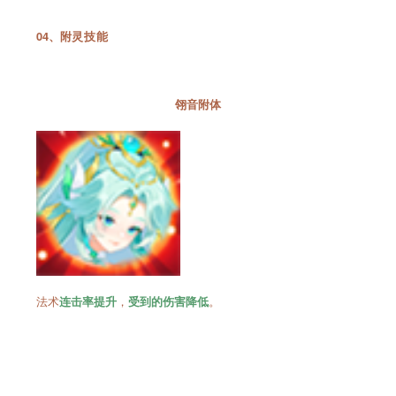
04、
附灵技能
翎音附体
法术
，
。
连击率提升
受到的伤害降低