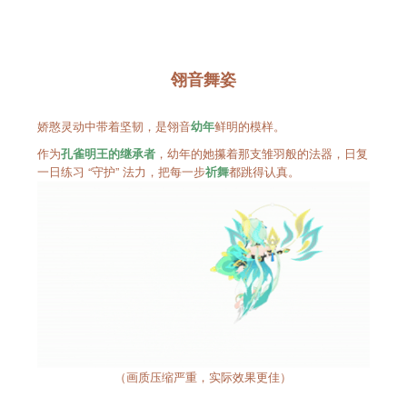
翎音舞姿
娇憨灵动中带着坚韧，是翎音
鲜明的模样。
幼年
作为
，幼年的她攥着那支雏羽般的法器，日复
孔雀明王的继承者
一日练习 “守护” 法力，把每一步
都跳得认真。
祈舞
（画质压缩严重，实际效果更佳）