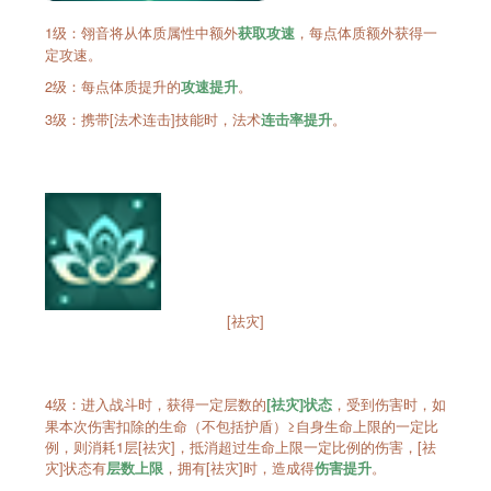
1级：翎音将从体质属性中额外
，每点体质额外获得一
获取攻速
定攻速。
2级：每点体质提升的
。
攻速提升
3级：携带[法术连击]技能时，法术
。
连击率提升
[祛灾]
4级：进入战斗时，获得一定层数的
，受到伤害时，如
[祛灾]状态
果本次伤害扣除的生命（不包括护盾）≥自身生命上限的一定比
例，则消耗1层[祛灾]，抵消超过生命上限一定比例的伤害，[祛
灾]状态有
，拥有[祛灾]时，造成得
。
层数上限
伤害提升