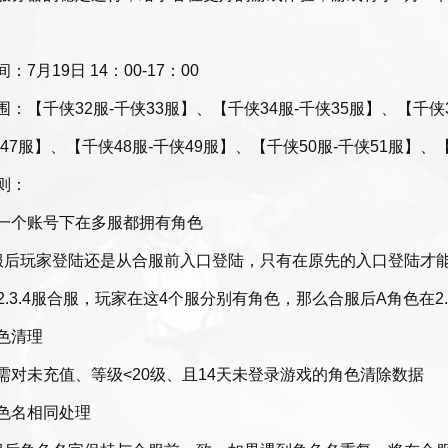
：7月19日 14：00-17：00
围：【千侠32服-千侠33服】、【千侠34服-千侠35服】、【千侠3
47服】、【千侠48服-千侠49服】、【千侠50服-千侠51服】、
则：
一个账号下在多服都拥有角色
服后玩家登陆还是从合服前入口登陆，只有在原先的入口登陆才
1.2.3.4服合服，玩家在这4个服分别有角色，那么合服后A角色
色清理
需对未充值、等级<20级、且14天未登录游戏的角色清除数据
色名相同处理