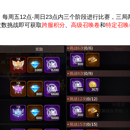
启，每周五12点-周日23点内三个阶段进行比赛，三
次数挑战即可获取
跨服积分
、
高级召唤卷
和
特定召唤