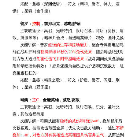
搭配：圣器（深渊低语），符文（调和、磐石、神力、震
慑），星魂（金牛座）
普罗：
控制
，前排坦克，感电|护盾
主获取途径：高召、光暗特招、限时召唤，商店（竞技、遣
散、跨服等等），暗碎片合成，自选精英碎片，积分、圣叶兑换
技能讲解：普罗
超强的生存和控场能力
，配合专属雷电悲鸣
能在战斗开时能
获得持续16秒的20%免伤效果
，随后释放绝技对
前方敌人造成
伤害性击飞并附带感电效果（
战斗期间效果叠加会
附加晕眩控制特效）！必杀还能为自己提供护盾和沉默敌方，坦
克担当杠杠的~
搭配：圣器（精灵之歌），符文（护盾、磐石、闪避、刚
体），星魂（双子座）
司奕：
主C
，全能英雄，减怒|驱散
主获取途径：高召、光暗特招、限时召唤，积分、圣叶兑
换，其他途径待定
技能讲解：司奕技能有
独特的减伤和赠伤buff
，叠加起来后
比较客观。技能攻击范围全屏（优先攻击敌方辅助），通过
不断
叠加bufff，对敌方所有英雄造成高额围杀伤害并去气，
从而达到