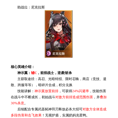
助战位：尼克拉斯
核心英雄介绍：
神示翼：
辅C
，前排战士，逆袭|斩杀
主获取途径：高召、光暗特招、限时召唤，商店（竞技、遣
散、跨服等等），暗碎片合成，积分兑换
技能讲解：
神示翼放置前排
，可获得
24%闪避率
，技能伤害
在战斗中不断成长，初始战斗
对敌方前排造成范围伤害
，并
叠加
30%杀意
。
后续配合专属武器弑神羽刃释放必杀大招可
对敌方全体造成
多段伤害和击飞效果
！无视护盾，实属奶妈克星鸭。