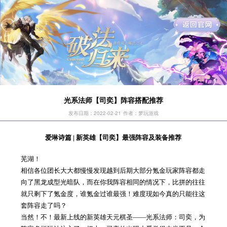
光系法师【司奕】阵容搭配推荐
发布日期：2022-02-21
作者：梦玩游戏
爱琳诗篇 | 新英雄【司奕】最强阵容及装备推荐
芜湖！
相信各位团长大大都慢慢发现越到后期大部分氪金玩家阵容都走
向了黑龙成型光暗队，而在你我阵容相同的情况下，比拼的往往
就只剩下了氪金度，谁氪金过谁最强！难度现如今真的只能往这
套阵容走了吗？
当然！不！最新上线的新英雄天元棋圣——光系法师：司奕，为