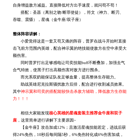
自身增益敌方减益。直接降低对方出手速度，就问苟不苟！
搭配：圣器（离别之吻/断罪使徒），符文（神力、断刃、
吞噬、震慑），星魂（金牛座/双子座）
整体阵容讲解：
小爱觉得这是一套又苟又痛的阵容，普罗在战斗开始时直接
击飞前方范围内英雄，配合神示翼的绝技能使敌方在空中承受大
额伤害。
同时普罗打出足够感电让司奕技能buff不断叠加，加强去气
合气特效，使黑子打出高额伤害对敌方进行围杀。
而光系双奶能保证队友足够血量，提高整体生存能力。
助战英雄尼克拉斯骚扰敌方后排，配合进行收割减员效果。
其中
神示翼和司奕的搭配能较快击杀敌方辅助，降低敌方生存能
力！！！
相信大家能发现
核心英雄的星魂套装主推荐金牛座和双子
座
，这里简单进行讲解下主要原因~
【金牛座】攻击加成12%；且激活星魂技能若定，进战后获
得24%免伤，10秒后每间隔5秒，6%免伤转化成6%伤害加成，