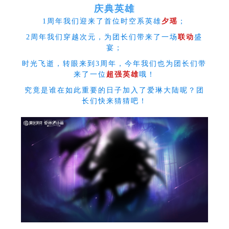
庆典英雄
1周年我们迎来了首位时空系英雄
夕瑶
；
2周年我们穿越次元，为团长们带来了一场
联动
盛
宴；
时光飞逝，转眼来到3周年，今年我们也为团长们带
来了一位
超强英雄
哦！
究竟是谁在如此重要的日子加入了爱琳大陆呢？团
长们快来猜猜吧！