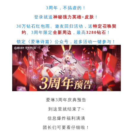
3周年，不搞虚的！
登录就送
神秘强力英雄+皮肤
！
30万钻石红包雨、邀友回归活动，送
特定召唤契
约
、3周年限定
全新周边
，最高
3280钻石
！
锁定《爱琳诗篇》公众号，超多活动一键参与！
爱琳3周年庆典预告
到这里就结束了~
信息爆炸福利满满
团长们可要看仔细啦！