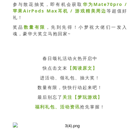
参与散花抽奖，即有机会获取
华为Mate70pro /
苹果AirPods Max耳机 / 游戏精美周边
等超值好
礼！
奖品
数量有限
，先到先得！小梦祝大佬们一发入
魂，豪华大奖立马抱回家~
春日颂礼活动火热开启中
快点击文末
【阅读原文】
进活动、领礼包、抽大奖！
数量有限，快快行动起来吧！
最后别忘了
关注【梦玩游戏】
福利礼包、活动资讯
抢先掌握！