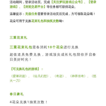
活动期间，登录活动页。完成
【关注梦玩游戏公众号】、【登录
等任务都可获得花朵。
游戏】、【浏览交易平台】
温馨提示：
需要登录活动页后完成，方可领取花朵哦！
充值任务
花朵可用于兑换
呦~
花束礼包和抽奖次数
三重花束礼
三重花束礼包
需各消耗
10个花朵
进行兑换
超值道具免费兑换，游戏顶尖成长礼包陪你开启春
日美好时光！
【可兑换礼包的游戏】：
《爱琳诗篇》、《仙凡幻想》、《奇迹》、《神界传奇》、《怒
火一刀》
春日豪礼
4花朵兑换1抽奖次数！