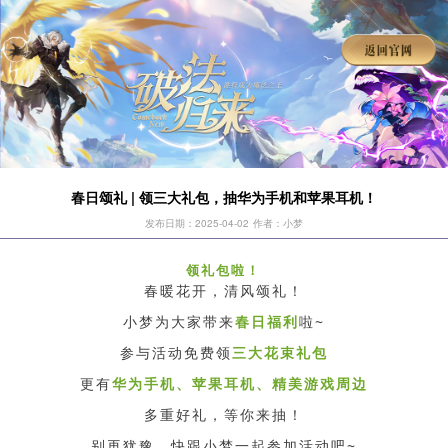
春日颂礼 | 领三大礼包，抽华为手机和苹果耳机！
发布日期：2025-04-02
作者：小梦
领礼包啦！
春暖花开，清风颂礼！
小梦为大家带来
春日福利
啦~
参与活动免费领
三大花束礼包
更有
华为手机、苹果耳机、精美游戏周边
多重好礼，等你来抽！
别再犹豫，快跟小梦一起参加活动吧~