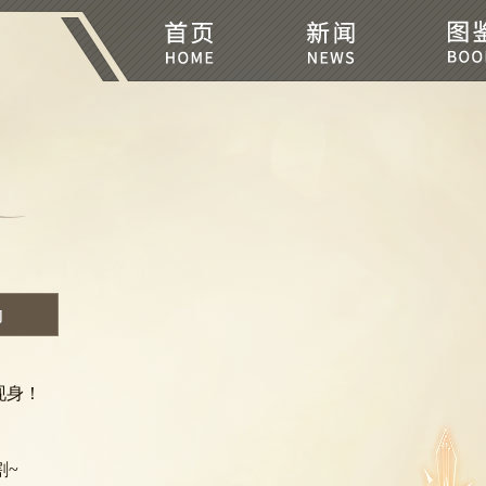
动
现身！
割~