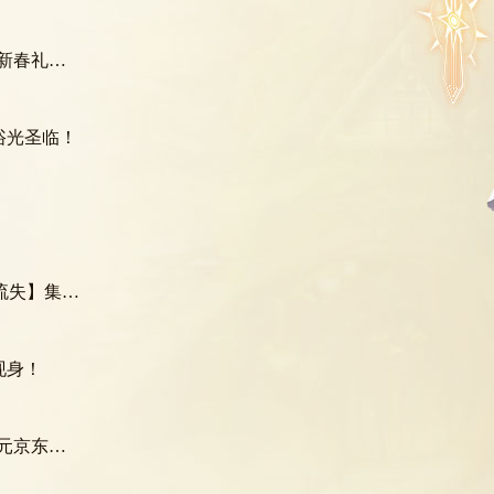
抱回家！
浴光圣临！
集于一身！
现身！
京东卡！