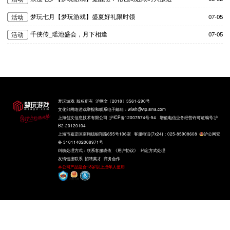
梦玩七月【梦玩游戏】盛夏好礼限时领
07-05
活动
千侠传_瑶池盛会，月下相逢
07-05
活动
梦玩游戏
版权所有
沪网文〔2018〕3561-290号
文化部网络游戏举报和联系电子邮箱：wlwh@vip.sina.com
上海创文信息技术有限公司
沪ICP备12007574号-54
增值电信业务经营许可证编号:沪
B2-20120104
上海市嘉定区南翔镇银翔路655号106室 客服电话(7x24)：025-85908608
沪公网安
备 31011402008971号
纠纷处理方式：联系客服或依
《用户协议》
约定方式处理
友情链接联系
招聘英才
商务合作
本公司产品适合18岁以上成年人使用