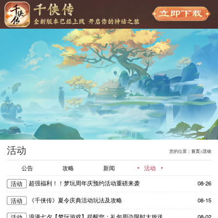
活动
您的位置：
首页
>
活动
公告
攻略
新闻
活动
超强福利！！梦玩周年庆预约活动重磅来袭
08-26
活动
《千侠传》夏令庆典活动玩法及攻略
08-15
活动
浪漫七夕【梦玩游戏】提醒您：礼包周边限时大放送
08-02
活动