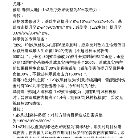
尤娜：
被动[春归大地]：Lv3治疗效果调整为30%攻击力；
海拉：
命格效果修改为：基础生命提升至8%/16%/24%/32%/40%，基
础攻击提升至2%/4%/6%/8%/10%，减伤率（Lv2生效）提升至
3.6%/6%/8.4%/12%。
神示翼的专属装备：
[强化+10]效果修改为“拥有8层杀意时，必杀技对敌方生命最低目
标额外造成最大生命值10%的伤害（不超过神示翼攻击
500%）”；[强化+30]效果修改为“战斗开始时获得2层杀意，杀意
达到12层时必杀额外造成真实伤害提升至200%，造成真实伤害
前如果目标生命低于30%则直接斩杀（斩杀伤害值提升至目标生
命值30%，不超过神示翼攻击力1500%）”。
雪娜: 绝技[剑之意]：Lv3效果修改为“剑意持续期间，雪娜受到伤
害时有30%几率使攻击者中毒，冷却时间为2秒。
乌特迦: 被动[人造神格]“Lv2效果修改为：拥有5层[风神祝福]
时，普攻造成伤害提高至1.4倍；拥有8层[风神祝福]时，普攻无
视目标30%防御。
维拉：
1.必杀技[森林祝福]：对前方所有目标造成伤害调整
为“180%/180%/300%”；
2.Lv2对目标施加的印记效果调整为“持续6秒，消失时对目标造
成伤害，伤害值为印记存在期间目标受到的普攻伤害值50%，印