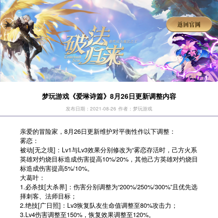
梦玩游戏《爱琳诗篇》8月26日更新调整内容
发布日期：2021-08-26
作者：梦玩游戏
亲爱的冒险家，8月26日更新维护对平衡性作以下调整：
雾恋：
被动[无之境]：Lv1与Lv3效果分别修改为“雾恋存活时，己方火系
英雄对灼烧目标造成伤害提高10%/20%，其他己方英雄对灼烧目
标造成伤害提高5%/10%。
大葛叶：
1.必杀技[大杀界]：伤害分别调整为“200%/250%/300%”且优先选
择刺客、法师目标；
2.绝技[广日照]：Lv3恢复队友生命值调整至80%攻击力；
3.Lv4伤害调整至150%，恢复效果调整至120%。