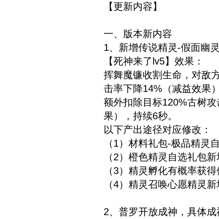
【更新内容】
一、版本新内容
1、新增传说精灵-假面幽
【死神来了lv5】效果：
挥舞魔镰收割生命，对敌方全
击率下降14%（减益效果
额外扣除目标120%古树
果），持续6秒。
以下产出途径对应修改：
（1）材料礼包-极品精灵
（2）橙色精灵自选礼包
（3）精灵孵化有概率获得
（4）精灵召唤心愿精灵新
2、普罗开放成神，具体成