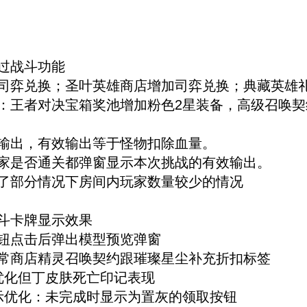
过战斗功能
加司弈兑换；圣叶英雄商店增加司弈兑换；典藏英雄
：王者对决宝箱奖池增加粉色2星装备，高级召唤契
效输出，有效输出等于怪物扣除血量。
玩家是否通关都弹窗显示本次挑战的有效输出。
化了部分情况下房间内玩家数量较少的情况
斗卡牌显示效果
钮点击后弹出模型预览弹窗
日常商店精灵召唤契约跟璀璨星尘补充折扣标签
优化但丁皮肤死亡印记表现
示优化：未完成时显示为置灰的领取按钮