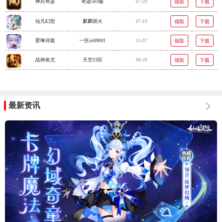
神兵奇迹
奇迹503服
07-20
领取
下载
仙凡幻想
麒麟踏火
07-19
领取
下载
爱琳诗篇
一区ss69001
11-07
领取
下载
战神蚩尤
天空23区
08-20
领取
下载
最新资讯