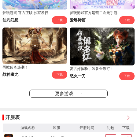
梦玩游戏 官方正版 独家发行
梦玩游戏官方运营二次元手游
仙凡幻想
爱琳诗篇
下载
下载
再掀传奇热潮！
复古好体验，装备全靠打！
战神蚩尤
下载
怒火一刀
下载
更多游戏
开服表
游戏名称
区服
开服时间
礼包
下载