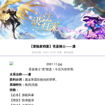
【冒险家档案】苍蓝骑士——凛
发布日期：2021-12-27
作者：梦玩游戏
苍蓝骑士“凛”报道！今后为你所用。
水系法师——凛
愿这寒霜吹散你的罪孽。
胜利台词：
格挡|充能
英雄特长：
技能：
【必杀】源能风暴
【绝技】惊涛骇浪