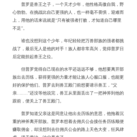
普罗是兽王之子，一个天才少年，他性格高傲自我，野
心勃勃。在挑战比自己更强的人，也一样毫不畏惧，迎难而
上，用他的话来说就是“只有被强者打败，才知道自己哪里
不足”。
谁也没想到这个少年，年纪轻轻把万兽部族的强者都挑
战了，最后无人是他的对手！族人都非常高兴，觉得普罗日
后定能担起兽王之位。
但普罗觉得自己现在的水平还远远不够，他想要离开部
族出去历练，获得更强的力量才能让族人心服口服，也能更
好的保护他们。普罗去到兽王殿门前想要请示兽王，“父
亲…..…”还没等他说完，兽王从里面丢出了一把神斧到他的
跟前，便关上了兽王殿门。
普罗知道父亲这是同意让他出去历练的意思，他拖着沉
重的神斧离开部族。普罗本想着去佣兵公会接任务历练顺便
赚取佣金，却没想到去往佣兵公会的路上天色大变，狂风肆