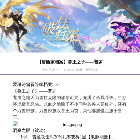
【冒险家档案】兽王之子——普罗
发布日期：2021-12-31
作者：梦玩游戏
爱琳诗篇冒险家档案>>>
【兽王之子】——普罗
龙血之地因为迦拉克隆的怨念诅咒，充满了杀戮斗争，生存
环境极其恶劣。龙血之地除了不少同种族兽人部族外，还有
个万兽部族。万兽部族以兽王为首，其他部族也臣服于兽
王。
洞察之眼（被动）
Lv1：普通攻击时20%几率获得1层【电脉能量】。