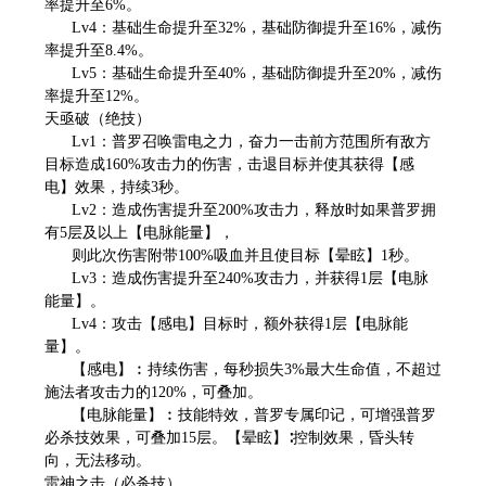
率提升至6%。
Lv4：基础生命提升至32%，基础防御提升至16%，减伤
率提升至8.4%。
Lv5：基础生命提升至40%，基础防御提升至20%，减伤
率提升至12%。
天亟破（绝技）
Lv1：普罗召唤雷电之力，奋力一击前方范围所有敌方
目标造成160%攻击力的伤害，击退目标并使其获得【感
电】效果，持续3秒。
Lv2：造成伤害提升至200%攻击力，释放时如果普罗拥
有5层及以上【电脉能量】，
则此次伤害附带100%吸血并且使目标【晕眩】1秒。
Lv3：造成伤害提升至240%攻击力，并获得1层【电脉
能量】。
Lv4：攻击【感电】目标时，额外获得1层【电脉能
量】。
【感电】︰持续伤害，每秒损失3%最大生命值，不超过
施法者攻击力的120%，可叠加。
【电脉能量】︰技能特效，普罗专属印记，可增强普罗
必杀技效果，可叠加15层。【晕眩】∶控制效果，昏头转
向，无法移动。
雷神之击（必杀技）