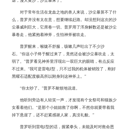
虐，漫天黄沙，沙尘暴来了。
对于常年生活在龙血之地的兽人来说，沙尘暴算不了什
么，普罗并没有太在意，想要继续赶路。却没想到这次的沙
尘暴威利巨大，它席卷一切。普罗用了浑身解数还是被沙尘
暴卷走，他紧抱着神斧，生怕神斧被吹走。
普罗醒来，喉咙不舒服，咳嗽几声吐出了不少沙
石。“你这小子终于醒过来了，竟然还会被沙尘暴吹走，太
弱了。”普罗看见神斧里浮现出一双巨大的眼睛，有点反应
不过来。“我可是雷电I型，只不过我的机体被销毁了，刚好
黑曜石适配度极高所以附身到这神斧上。”
“你太吵了。”普罗不耐烦地说道。
他听到旁边有人轻笑一声，才发现有个女祭司和猫族少
女看着他们。“是那个小姐姐救了你啊，不然你就要带着我
掉下悬崖了，还不赶紧感谢人家，真没礼貌。”
普罗听到雷电I型的话，握紧拳头，未能及时对救命恩