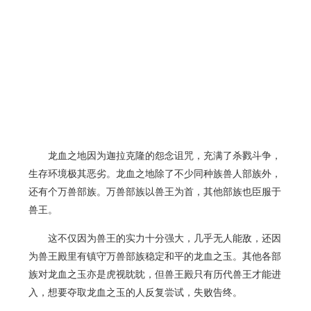
龙血之地因为迦拉克隆的怨念诅咒，充满了杀戮斗争，
生存环境极其恶劣。龙血之地除了不少同种族兽人部族外，
还有个万兽部族。万兽部族以兽王为首，其他部族也臣服于
兽王。
这不仅因为兽王的实力十分强大，几乎无人能敌，还因
为兽王殿里有镇守万兽部族稳定和平的龙血之玉。其他各部
族对龙血之玉亦是虎视眈眈，但兽王殿只有历代兽王才能进
入，想要夺取龙血之玉的人反复尝试，失败告终。